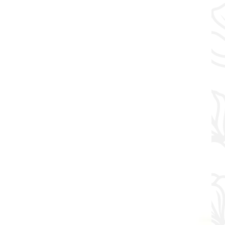
Natural
y
Consciente:
La
Revolución
Verde
en
el
Mundo
Beauty