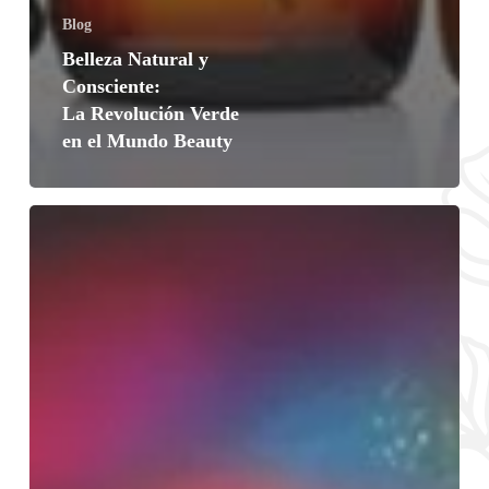
Blog
Belleza Natural y
Consciente:
La Revolución Verde
en el Mundo Beauty
El
Futuro
está
Aquí:
Personalización
y
Tecnología