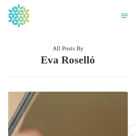
Skip
Menu
to
main
content
All Posts By
Eva Roselló
¿Qué
es
el
método