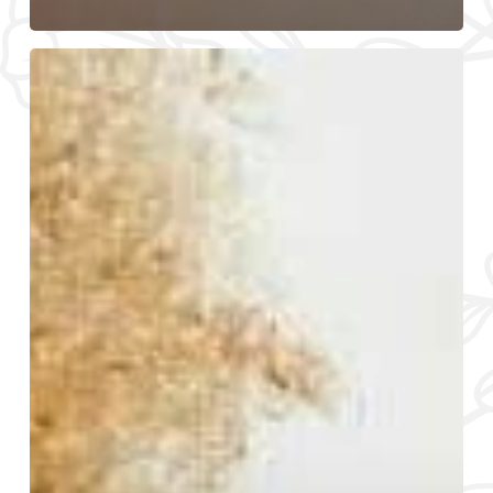
Conoce
la
Piel
Deshidratada:
Causas,
Síntomas
y
Tratamientos